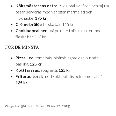
Köksmästarens osttallrik
, urval av hårda och mjuka
ostar, serveras med vår egen marmelad och
fröknäcke.
175 kr
Crème brülée
, färska bär. 115 kr
Chokladpraliner
, två praliner i olika smaker med
färska bär. 110 kr
FÖR DE MINSTA
Pizza Leo
, tomatsås , skånsk lagrad ost, burrata,
basilika.
125 kr
Köttfärssås
, spaghetti.
125 kr
Friterad torsk
med kokt potatis och remouladsås.
135 kr
Fråga oss gärna om råvarornas ursprung