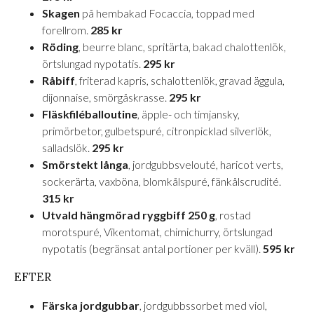
Skagen
på hembakad Focaccia, toppad med
forellrom.
285 kr
Röding
, beurre blanc, spritärta, bakad chalottenlök,
örtslungad nypotatis.
295 kr
Råbiff
, friterad kapris, schalottenlök, gravad äggula,
dijonnaise, smörgåskrasse.
295 kr
Fläskfiléballoutine
, äpple- och timjansky,
primörbetor, gulbetspuré, citronpicklad silverlök,
salladslök.
295 kr
Smörstekt långa
, jordgubbsvelouté, haricot verts,
sockerärta, vaxböna, blomkålspuré, fänkålscrudité.
315 kr
Utvald hängmörad ryggbiff 250 g
, rostad
morotspuré, Vikentomat, chimichurry, örtslungad
nypotatis (begränsat antal portioner per kväll).
595 kr
EFTER
Färska jordgubbar
, jordgubbssorbet med viol,