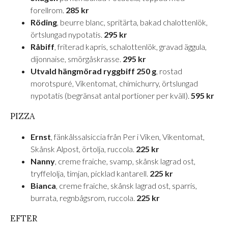
forellrom.
285 kr
Röding
, beurre blanc, spritärta, bakad chalottenlök,
örtslungad nypotatis.
295 kr
Råbiff
, friterad kapris, schalottenlök, gravad äggula,
dijonnaise, smörgåskrasse.
295 kr
Utvald hängmörad ryggbiff 250 g
, rostad
morotspuré, Vikentomat, chimichurry, örtslungad
nypotatis (begränsat antal portioner per kväll).
595 kr
PIZZA
Ernst
, fänkålssalsiccia från Per i Viken, Vikentomat,
Skånsk Alpost, örtolja, ruccola.
225 kr
Nanny
, creme fraiche, svamp, skånsk lagrad ost,
tryffelolja, timjan, picklad kantarell.
225 kr
Bianca
, creme fraiche, skånsk lagrad ost, sparris,
burrata, regnbågsrom, ruccola.
225 kr
EFTER