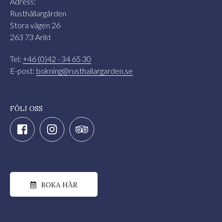
Adress:
Rusthållargården
Stora vägen 26
263 73 Arild
Tel:
+46 (0)42 - 34 65 30
E-post:
bokning@rusthallargarden.se
FÖLJ OSS
BOKA HÄR