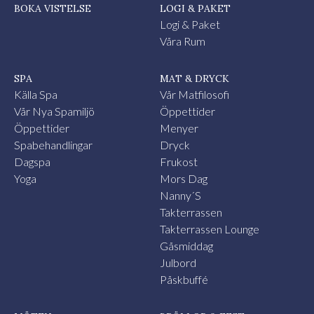
BOKA VISTELSE
LOGI & PAKET
Logi & Paket
Våra Rum
SPA
MAT & DRYCK
Källa Spa
Vår Matfilosofi
Vår Nya Spamiljö
Öppettider
Öppettider
Menyer
Spabehandlingar
Dryck
Dagspa
Frukost
Yoga
Mors Dag
Nanny´s
Takterrassen
Takterrassen Lounge
Gåsmiddag
Julbord
Påskbuffé