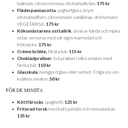
bullmoln, citroncremeux, vitchokladkräm.
175 kr
Fläderpannacotta
, yoghurtglass, brynt
vitchokladflarn, citronsmulor, vaniljsirap. drömsmulor
VEGETARISK.
175 kr
Köksmästarens osttallrik
, urval av hårda och mjuka
ostar, serveras med vår egen marmelad och
fröknäcke.
175 kr
Crème brülée,
färska bär.
115 kr
Chokladpraliner
, två praliner i olika smaker med
färska bär.
110 kr
Glasskula
, hemgjord glass eller sorbet. Fråga oss om
kvällens smaker.
50 kr
FÖR DE MINSTA
Köttfärssås
, spaghetti.
125 kr
Friterad torsk
med kokt potatis och remouladsås.
135 kr