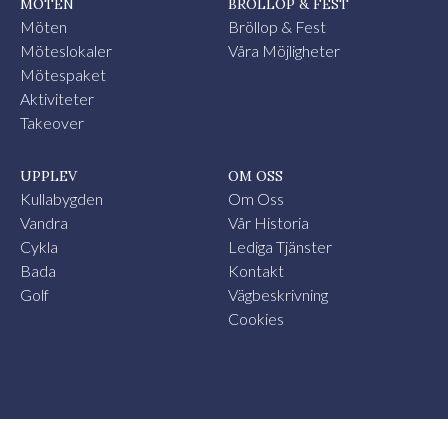
MÖTEN
BRÖLLOP & FEST
Möten
Bröllop & Fest
Möteslokaler
Våra Möjligheter
Mötespaket
Aktiviteter
Takeover
UPPLEV
OM OSS
Kullabygden
Om Oss
Vandra
Vår Historia
Cykla
Lediga Tjänster
Bada
Kontakt
Golf
Vägbeskrivning
Cookies