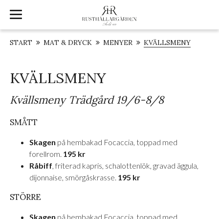
START
MAT & DRYCK
MENYER
KVÄLLSMENY
KVÄLLSMENY
Kvällsmeny Trädgård 19/6-8/8
SMÅTT
Skagen
på hembakad Focaccia, toppad med
forellrom.
195 kr
Råbiff
, friterad kapris, schalottenlök, gravad äggula,
dijonnaise, smörgåskrasse.
195 kr
STÖRRE
Skagen
på hembakad Focaccia, toppad med