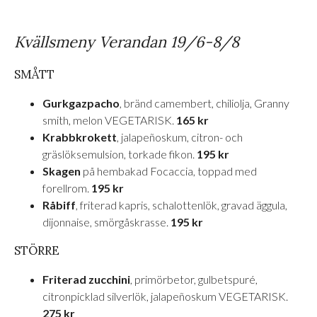
Kvällsmeny Verandan 19/6-8/8
SMÅTT
Gurkgazpacho
, bränd camembert, chiliolja, Granny
smith, melon VEGETARISK.
165 kr
Krabbkrokett
, jalapeñoskum, citron- och
gräslöksemulsion, torkade fikon.
195 kr
Skagen
på hembakad Focaccia, toppad med
forellrom.
195 kr
Råbiff
, friterad kapris, schalottenlök, gravad äggula,
dijonnaise, smörgåskrasse.
195 kr
STÖRRE
Friterad zucchini
, primörbetor, gulbetspuré,
citronpicklad silverlök, jalapeñoskum VEGETARISK.
275 kr