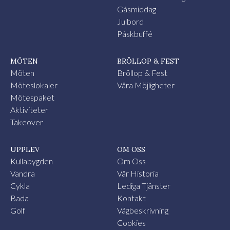
Gåsmiddag
Julbord
Påskbuffé
MÖTEN
BRÖLLOP & FEST
Möten
Bröllop & Fest
Möteslokaler
Våra Möjligheter
Mötespaket
Aktiviteter
Takeover
UPPLEV
OM OSS
Kullabygden
Om Oss
Vandra
Vår Historia
Cykla
Lediga Tjänster
Bada
Kontakt
Golf
Vägbeskrivning
Cookies