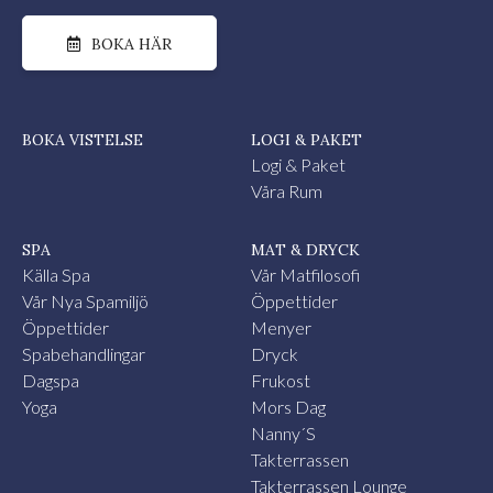
BOKA HÄR
BOKA VISTELSE
LOGI & PAKET
Logi & Paket
Våra Rum
SPA
MAT & DRYCK
Källa Spa
Vår Matfilosofi
Vår Nya Spamiljö
Öppettider
Öppettider
Menyer
Spabehandlingar
Dryck
Dagspa
Frukost
Yoga
Mors Dag
Nanny´s
Takterrassen
Takterrassen Lounge